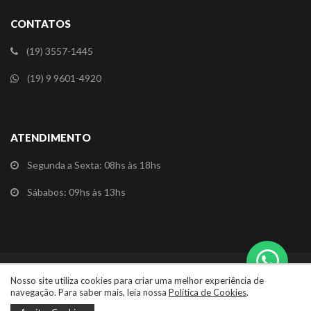
CONTATOS
(19) 3557-1445
(19) 9 9601-4920
ATENDIMENTO
Segunda a Sexta: 08hs às 18hs
Sábabos: 09hs às 13hs
Redes Sociais
Nosso site utiliza cookies para criar uma melhor experiência de
navegação. Para saber mais, leia nossa
Política de Cookies
.
©2026 Jaraguá Veículos. Todos os direitos reservados.