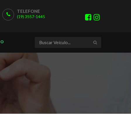
TELEFONE
(19) 3557-1445
TO