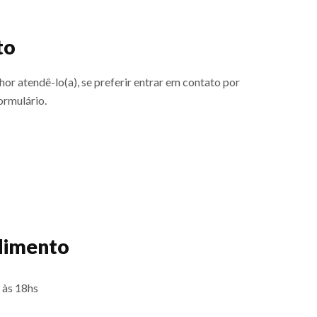
to
or atendê-lo(a), se preferir entrar em contato por
ormulário.
imento
 às 18hs