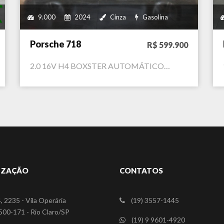
9.000
2024
Cinza
Gasolina
Porsche 718
R$ 599.900
2.0 16V H4 BOXSTER AUTOMÁTICO…
IZAÇÃO
CONTATOS
, 2235 - Vila Operária
(19) 3557-1445
00-171 - Rio Claro/SP
(19) 9 9601-4920