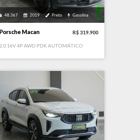
48.367
2019
Preto
Gasolina
Porsche Macan
R$ 319.900
2.0 16V 4P AWD PDK AUTOMÁTICO