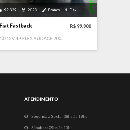
99.329
2023
Branco
Flex
Fiat Fastback
R$ 99.900
1.0 12V 4P FLEX AUDACE 200…
ATENDIMENTO
Segunda a Sexta: 08hs às 18hs
Sábabos: 09hs às 13hs