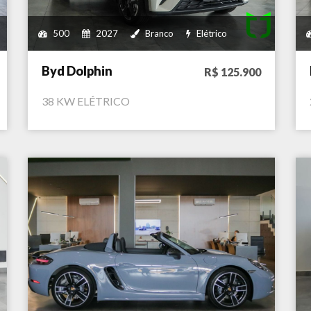
500
2027
Branco
Elétrico
Byd Dolphin
R$ 125.900
38 KW ELÉTRICO