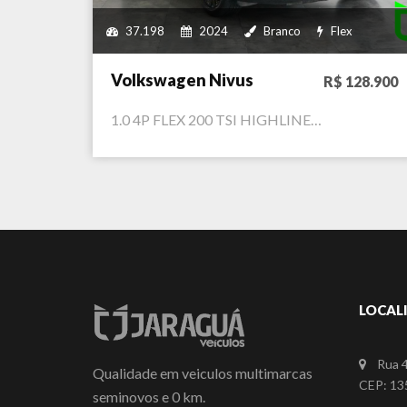
37.198
2024
Branco
Flex
Volkswagen Nivus
R$ 128.900
1.0 4P FLEX 200 TSI HIGHLINE…
LOCAL
Rua 4
Qualidade em veiculos multimarcas
CEP: 135
seminovos e 0 km.