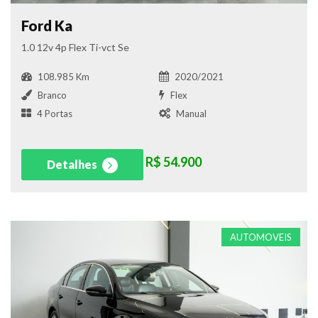
Ford Ka
1.0 12v 4p Flex Ti-vct Se
108.985 Km
2020/2021
Branco
Flex
4 Portas
Manual
R$ 54.900
Detalhes
AUTOMOVEIS