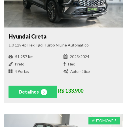
Hyundai Creta
1.0 12v 4p Flex Tgdi Turbo N Line Automático
51.957 Km
2023/2024
Preto
Flex
4 Portas
Automático
R$ 133.900
Detalhes
AUTOMOVEIS