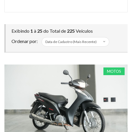
em
R$)
Exibindo
1
à
25
do Total de
225
Veículos
Ordenar por:
MOTOS