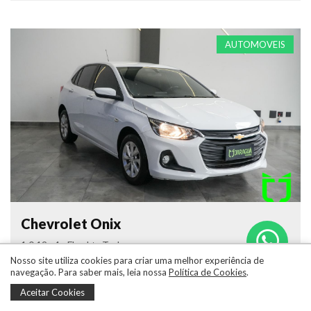
AUTOMOVEIS
Chevrolet Onix
1.0 12v 4p Flex Ltz Turbo
Nosso site utiliza cookies para criar uma melhor experiência de
navegação. Para saber mais, leia nossa
Política de Cookies
.
121.958 Km
2020/2020
Branco
Flex
Aceitar Cookies
4 Portas
Automático