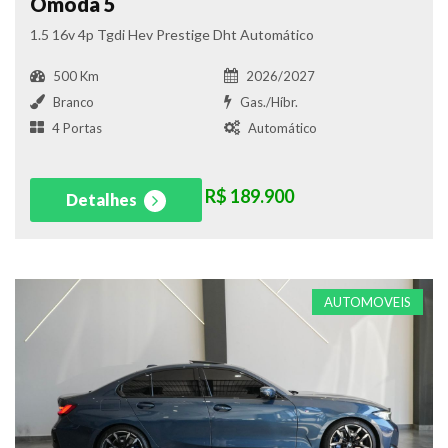
Omoda 5
1.5 16v 4p Tgdi Hev Prestige Dht Automático
500 Km
2026/2027
Branco
Gas./Híbr.
4 Portas
Automático
R$ 189.900
Detalhes
AUTOMOVEIS