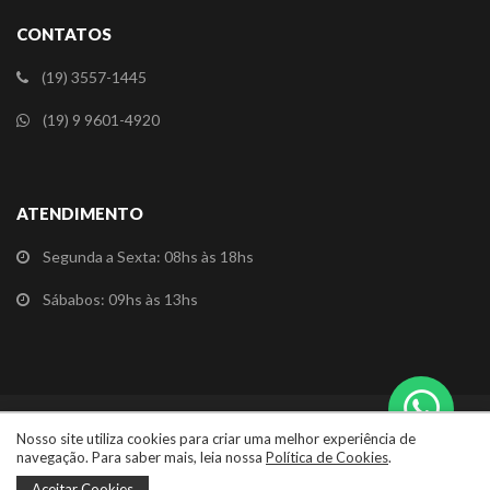
CONTATOS
(19) 3557-1445
(19) 9 9601-4920
ATENDIMENTO
Segunda a Sexta: 08hs às 18hs
Sábabos: 09hs às 13hs
Redes Sociais
Nosso site utiliza cookies para criar uma melhor experiência de
navegação. Para saber mais, leia nossa
Política de Cookies
.
©2026 Jaraguá Veículos. Todos os direitos reservados.
Aceitar Cookies