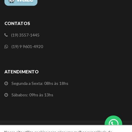
CONTATOS
(19) 3557-1445
(19) 9 9601-4920
ATENDIMENTO
Segunda a Sexta: 08hs às 18hs
Sábabos: 09hs às 13hs
Redes Sociais