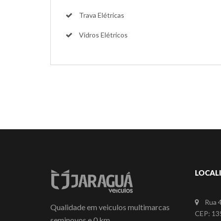
Trava Elétricas
Vidros Elétricos
LOCAL
Rua 4
Qualidade em veiculos multimarcas
CEP: 135
seminovos e 0 km.