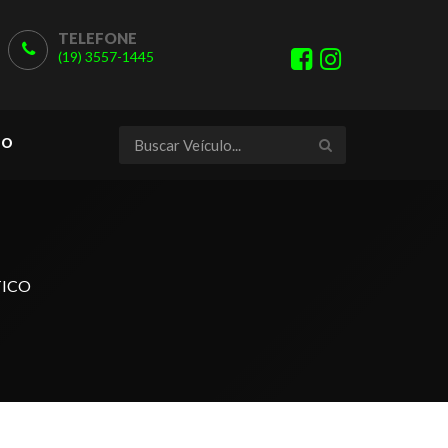
TELEFONE
(19) 3557-1445
TO
TICO